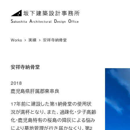
メ
イ
ン
コ
ン
Works
実績
安祥寺納骨堂
テ
ン
ツ
安祥寺納骨堂
へ
移
2018
動
鹿児島県肝属郡東串良
17年前に建設した第1納骨堂の使用状
況が満杯となり、また、過疎化・少子高齢
化・鹿児島特有の桜島の降灰による悩み
により墓地管理が行き届かなくり、第2