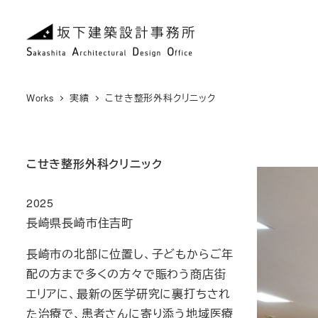
メ
イ
ン
コ
ン
Works
実績
こせき整形外科クリニック
テ
ン
ツ
こせき整形外科クリニック
へ
移
2025
動
長崎県長崎市住吉町
長崎市の北部に位置し、子どもからご年
配の方まで多くの方々で賑わう商店街
エリアに、最新の医学研究に裏打ちされ
た治療で、患者さんに寄り添う地域医療