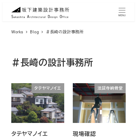
メ
イ
MENU
ン
コ
Works
Blog
＃長崎の設計事務所
ン
テ
ン
＃長崎の設計事務所
ツ
へ
移
タテヤマノイエ
法証寺納骨堂
動
タテヤマノイエ
現場確認