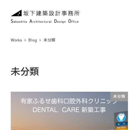
メ
イ
ン
コ
ン
Works
Blog
未分類
テ
ン
ツ
未分類
へ
移
動
未分類