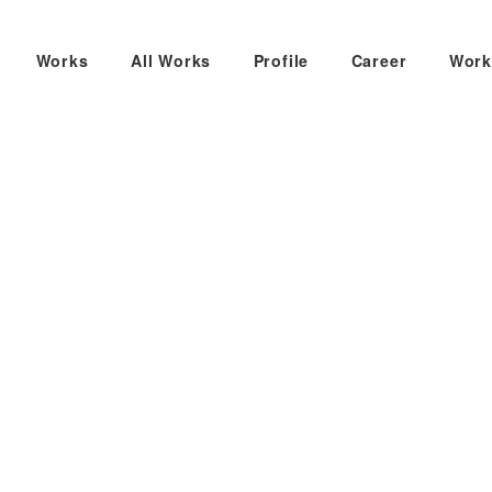
Works
All Works
Profile
Career
Work